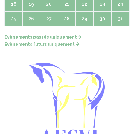
18
19
20
21
22
23
24
25
26
27
28
29
30
31
Evènements passés uniquement
Evènements futurs uniquement