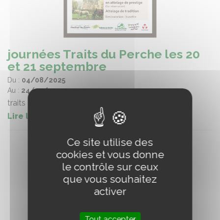
journées Traits du Perche les 20
et 21 septembre
Du :
04/08/2025
Au :
24/09/2025
traits
Lire la suite
Ce site utilise des
cookies et vous donne
le contrôle sur ceux
que vous souhaitez
activer
Tout accepter