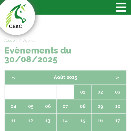
Panneau de gestion des cookies
Accueil
Agenda
Evènements du
30/08/2025
«
Août 2025
»
01
02
03
04
05
06
07
08
09
10
11
12
13
14
15
16
17