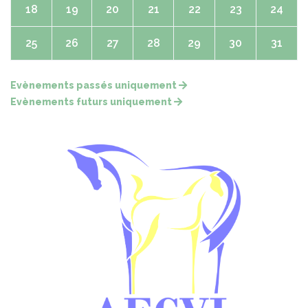
18
19
20
21
22
23
24
25
26
27
28
29
30
31
Evènements passés uniquement
Evènements futurs uniquement