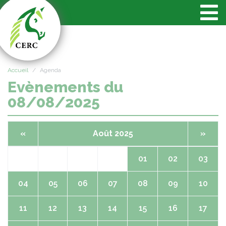
Panneau de gestion des cookies
Accueil
Agenda
Evènements du
08/08/2025
«
Août 2025
»
01
02
03
04
05
06
07
08
09
10
11
12
13
14
15
16
17