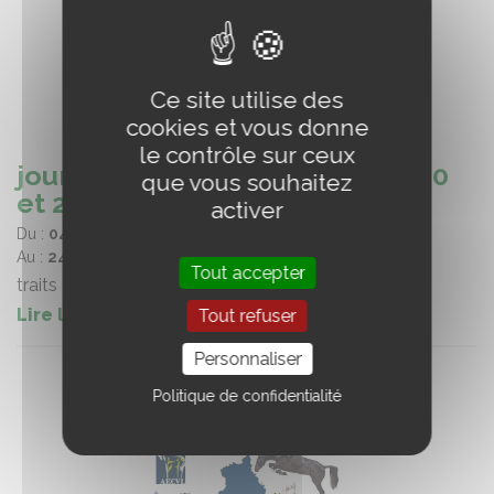
Ce site utilise des
cookies et vous donne
le contrôle sur ceux
journées Traits du Perche les 20
que vous souhaitez
et 21 septembre
activer
Du :
04/08/2025
Au :
24/09/2025
Tout accepter
traits
Lire la suite
Tout refuser
Personnaliser
Politique de confidentialité