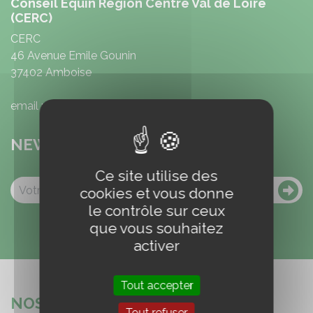
Conseil Equin Région Centre Val de Loire
(CERC)
CERC
46 Avenue Emile Gounin
37402 Amboise
email : conseilequincvl@gmail.com
NEWSLETTER
Ce site utilise des
cookies et vous donne
le contrôle sur ceux
que vous souhaitez
activer
Tout accepter
NOS PARTENAIRES
Tout refuser