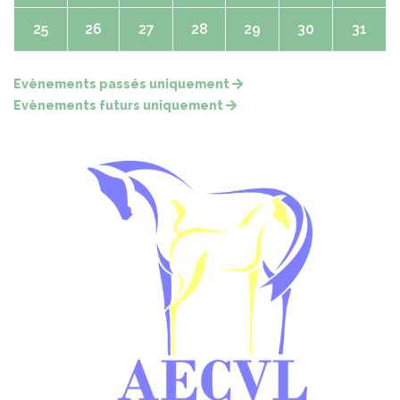
25
26
27
28
29
30
31
Evènements passés uniquement
Evènements futurs uniquement