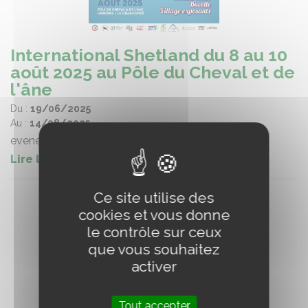
International Shetland du 8 au 10
août 2025 au Pôle du Cheval et de
l'âne
Du :
19/06/2025
Au :
14/08/2025
evenement élevage
Lire la suite
Ce site utilise des
cookies et vous donne
le contrôle sur ceux
que vous souhaitez
activer
Tout accepter