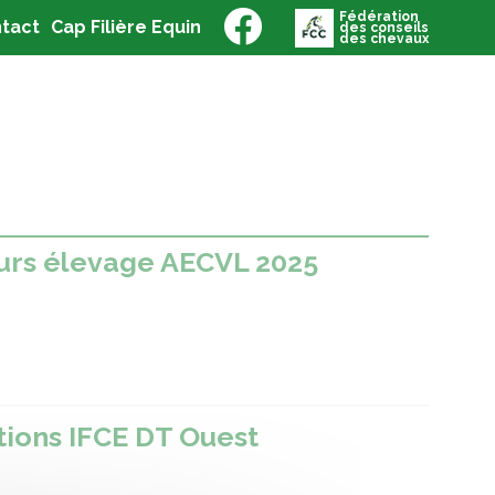
Fédération
(current)
(current)
tact
Cap Filière Equin
des conseils
des chevaux
urs élevage AECVL 2025
tions IFCE DT Ouest