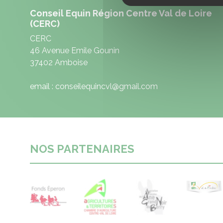
Conseil Equin Région Centre Val de Loire
(CERC)
CERC
46 Avenue Emile Gounin
37402 Amboise
email : conseilequincvl@gmail.com
NOS PARTENAIRES