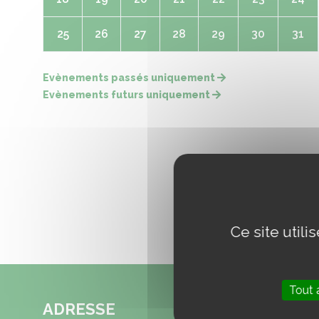
25
26
27
28
29
30
31
Evènements passés uniquement
Evènements futurs uniquement
Ce site util
Tout 
ADRESSE