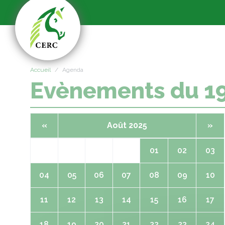
Panneau de gestion des cookies
Accueil
Agenda
Evènements du 1
«
Août 2025
»
01
02
03
04
05
06
07
08
09
10
11
12
13
14
15
16
17
18
19
20
21
22
23
24