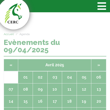
Panneau de gestion des cookies
Accueil
Agenda
Evènements du
09/04/2025
«
Avril 2025
»
01
02
03
04
05
06
07
08
09
10
11
12
13
14
15
16
17
18
19
20