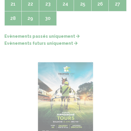
21
22
23
24
25
26
27
28
29
30
Evènements passés uniquement
Evènements futurs uniquement