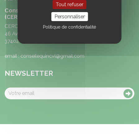
Tout refuser
Conseil Equin Région Centre Val de Loire
Personnaliser
(CERC)
CERC
Politique de confidentialité
46 Avenue Emile Gounin
37402 Amboise
email : conseilequincvl@gmail.com
NEWSLETTER