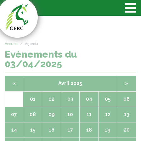
Panneau de gestion des cookies
Accueil
Agenda
Evènements du
03/04/2025
«
Avril 2025
»
01
02
03
04
05
06
07
08
09
10
11
12
13
14
15
16
17
18
19
20