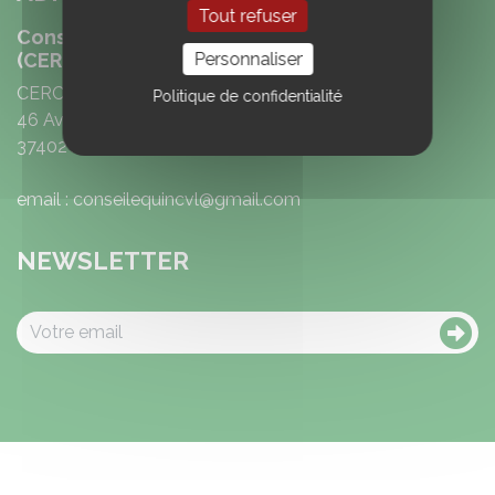
Tout refuser
Conseil Equin Région Centre Val de Loire
Personnaliser
(CERC)
CERC
Politique de confidentialité
46 Avenue Emile Gounin
37402 Amboise
email : conseilequincvl@gmail.com
NEWSLETTER