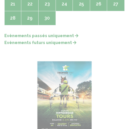
21
22
23
24
25
26
27
28
29
30
Evènements passés uniquement
Evènements futurs uniquement