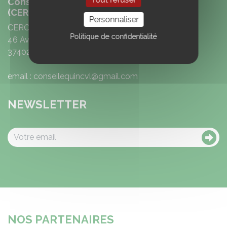
Conseil Equin Région Centre Val de Loire
(CERC)
Personnaliser
CERC
Politique de confidentialité
46 Avenue Emile Gounin
37402 Amboise
email : conseilequincvl@gmail.com
NEWSLETTER
NOS PARTENAIRES