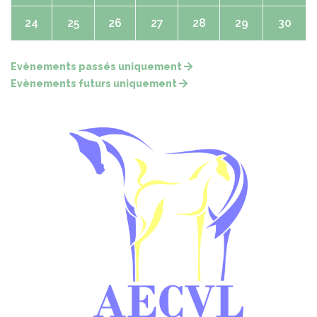
24
25
26
27
28
29
30
Evènements passés uniquement
Evènements futurs uniquement