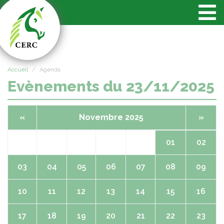
Panneau de gestion des cookies
Accueil
Agenda
Evènements du 23/11/2025
«
Novembre 2025
»
01
02
03
04
05
06
07
08
09
10
11
12
13
14
15
16
17
18
19
20
21
22
23