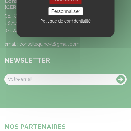
Conseil Equin Région Centre Val de Loire
(CERC)
Personnaliser
CERC
Politique de confidentialité
46 Avenue Emile Gounin
37402 Amboise
email : conseilequincvl@gmail.com
NEWSLETTER
NOS PARTENAIRES