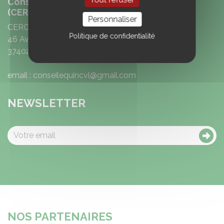
Conseil Equin Région Centre Val de Loire
(CERC)
Personnaliser
CERC
Politique de confidentialité
46 Avenue Emile Gounin
37402 Amboise
email : conseilequincvl@gmail.com
NEWSLETTER
NOS PARTENAIRES