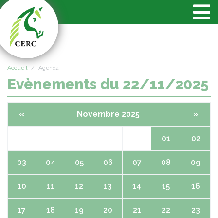
Panneau de gestion des cookies
Accueil
Agenda
Evènements du 22/11/2025
«
Novembre 2025
»
01
02
03
04
05
06
07
08
09
10
11
12
13
14
15
16
17
18
19
20
21
22
23