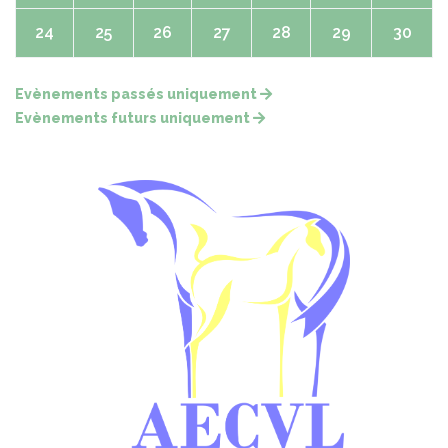
24
25
26
27
28
29
30
Evènements passés uniquement
Evènements futurs uniquement