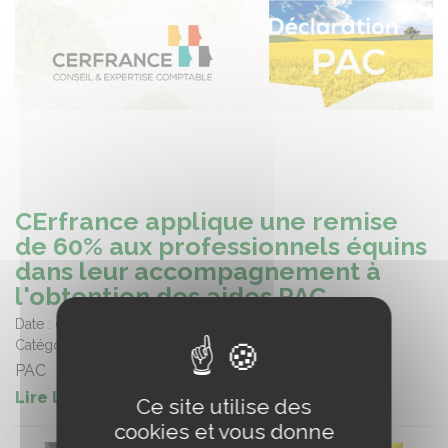
CErfrance applique une remise
de 60% aux professionnels équins
dans leur accompagnement à
l'obtention des aides PAC
Date :
06/03/2025
Catégorie :
Informations filière
PAC
Lire la suite de l'article
Ce site utilise des
cookies et vous donne