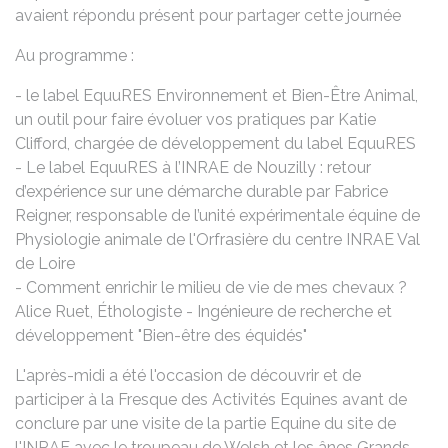
avaient répondu présent pour partager cette journée
Au programme :
- le label EquuRES Environnement et Bien-Être Animal,
un outil pour faire évoluer vos pratiques par Katie
Clifford, chargée de développement du label EquuRES
- Le label EquuRES à l’INRAE de Nouzilly : retour
d’expérience sur une démarche durable par Fabrice
Reigner, responsable de l’unité expérimentale équine de
Physiologie animale de l'Orfrasière du centre INRAE Val
de Loire
- Comment enrichir le milieu de vie de mes chevaux ?
Alice Ruet, Éthologiste - Ingénieure de recherche et
développement "Bien-être des équidés"
L'après-midi a été l'occasion de découvrir et de
participer à la Fresque des Activités Equines avant de
conclure par une visite de la partie Equine du site de
l'INRAE avec le troupeau de Welsh et les ânes Grands