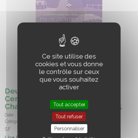
Ce site utilise des
cookies et vous donne
le contrôle sur ceux
que vous souhaitez
activer
Deux champions de la région
Centre-Val de Loire au
Championnat des foals SF 2025
Tout accepter
Date :
22/09/2025
Tout refuser
Catégorie :
Elevage sport
Personnaliser
SF
Lire la suite de l'article