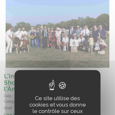
L'International Shetland Pony
Show au Pôle du Cheval et de
l'Âne
Date :
22/08/2025
Ce site utilise des
Catégorie :
Evènements
cookies et vous donne
shet
le contrôle sur ceux
Lire la suite de l'article