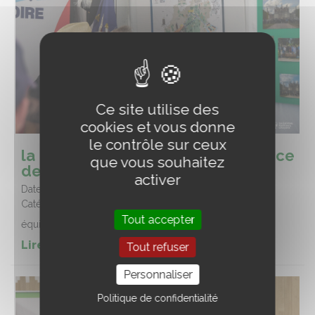
Ce site utilise des
cookies et vous donne
le contrôle sur ceux
la Région au championnat de France
que vous souhaitez
de Lamotte Beuvron
activer
Date :
23/07/2026
Catégorie :
Equitation
Tout accepter
équitation
Lire la suite de l'article
Tout refuser
Personnaliser
Politique de confidentialité