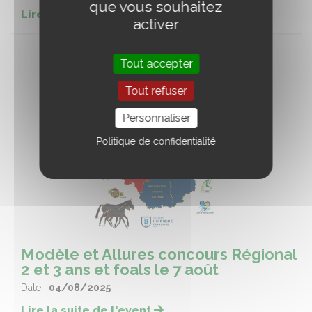
que vous souhaitez
Lire la suite de l'event
activer
Tout accepter
Tout refuser
Personnaliser
Politique de confidentialité
Modèle et Allures concours Régional
2 et 3 ans et foals le 7 août
Date :
04/08/2025
Lire la suite de l'event