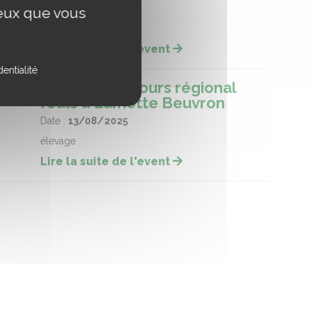
Date :
22/08/2025
ceux que vous
courses
Lire la suite de l'event
entialité
AECVL : concours régional
foals à Lamotte Beuvron
Date :
13/08/2025
élevage
Lire la suite de l'event