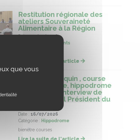
Restitution régionale des
ateliers Souveraineté
Alimentaire à la Région
Date :
23/07/2026
Catégorie :
Evènements
Région
Lire la suite de l'article
ceux que vous
le bien-être équin , course
Race and Care, hippodrome
de Chartes - interview de
entialité
Cédric Montel Président du
CERC
Date :
16/07/2026
Catégorie :
Hippodrome
bienêtre courses
Lire la suite de l'article