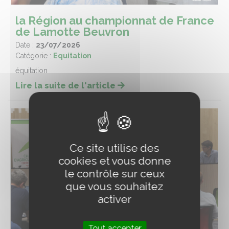
la Région au championnat de France
de Lamotte Beuvron
Date :
23/07/2026
Catégorie :
Equitation
équitation
Lire la suite de l'article
Ce site utilise des
cookies et vous donne
le contrôle sur ceux
que vous souhaitez
activer
Tout accepter