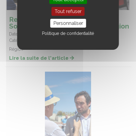
Tout refuser
Restitution régionale des ateliers
Personnaliser
Souveraineté Alimentaire à la Région
Politique de confidentialité
Date :
23/07/2026
Catégorie :
Evènements
Région
Lire la suite de l'article