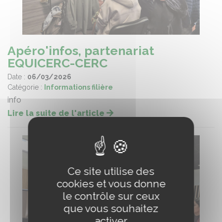
Apéro'infos, partenariat
EQUICERC-CERC
Date :
06/03/2026
Catégorie :
Informations filière
info
Lire la suite de l'article
Ce site utilise des
cookies et vous donne
le contrôle sur ceux
que vous souhaitez
activer