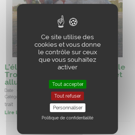
Ce site utilise des
cookies et vous donne
le contrôle sur ceux
que vous souhaitez
L'élevage du Plessis remporte le
activer
Trophée Régional au modèle et
allures régional Percheron
Tout accepter
Date :
01/09/2025
Tout refuser
Catégorie :
Elevage travail
trait
Personnaliser
Lire la suite de l'article
Politique de confidentialité